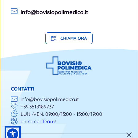
info@bovisiopolimedica.it
CHIAMA ORA
CONTATTI
info@bovisiopolimedica.it
+39.3518189737
LUN.-VEN. 09:00/13:00 - 15:00/19:00
entra nel Team!
Utilizziamo cookie anche di terze parti per offrirti una migliore esperienza di 
navigazione in linea con le tue preferenze. Continuando la navigazione del 
sito, acconsenti alla policy del sito stesso. Ai sensi e per gli effetti dell’art. 7 e 